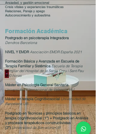
Ansiedad, y gestión emocional
Crisis vitales y experiencias traumáticas
Relaciones, Pareja y apego
Autoconocimiento y autoestima
Formación Académica
Postrgrado en psicoterapia Integradora
Dendros Barcelona
NIVEL Y EMDR
Asociación EMDR España 2021
Formación Básica y Avanzada en Escuela de
Terapia Familiar y Sistémica
Escuela de Terapia
Familiar del Hospital de la Santa Creu i Sant Pau
700 horas
Máster en Psicologia General Sanitaria
Universidad Internacional de Valencia VIU
Máster en terapia Cognitivosocial
Universidad de
Barcelona UB
Postgrado en Técnicas y principios básicos en
terapia cognitivosocial (1º) + Postgrado en Análisis
y procesos terapéuticos constructivistas
(2º)
Universidad de Barcelona UB