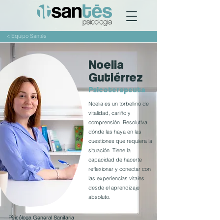
< Equipo Santés
Noelia
Gutiérrez
Psicoterapeuta
Noelia es un torbellino de
vitalidad, cariño y
comprensión. Resolutiva
dónde las haya en las
cuestiones que requiera la
situación. Tiene la
capacidad de hacerte
reflexionar y conectar con
las experiencias vitales
desde el aprendizaje
absoluto.
Psicóloga General Sanitaria